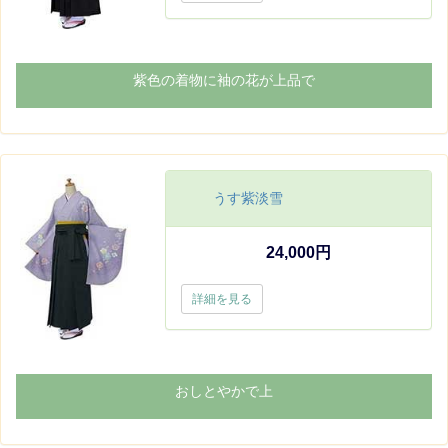
紫色の着物に袖の花が上品で
うす紫淡雪
24,000円
詳細を見る
おしとやかで上