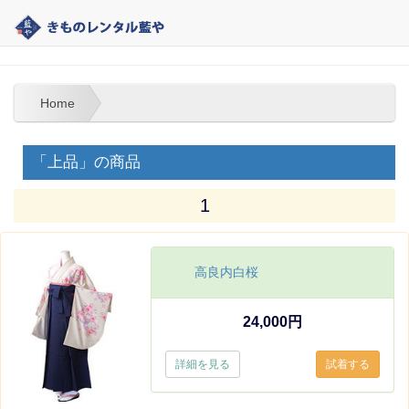
大分 | きものレンタル藍や | 教師・教員・先生の袴レンタル
Home
「上品」の商品
1
高良内白桜
24,000円
詳細を見る