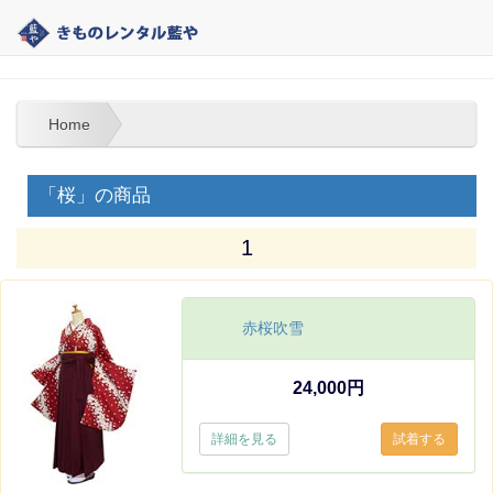
大分 | きものレンタル藍や | 教師・教員・先生の袴レンタル
Home
「桜」の商品
1
赤桜吹雪
24,000円
詳細を見る