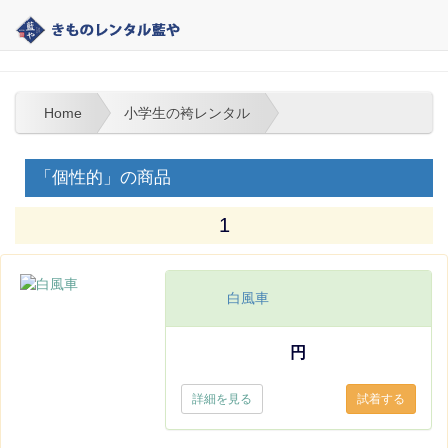
大分 | きものレンタル藍や | 小学生の袴レンタル
Home
小学生の袴レンタル
「個性的」の商品
1
白風車
円
詳細を見る