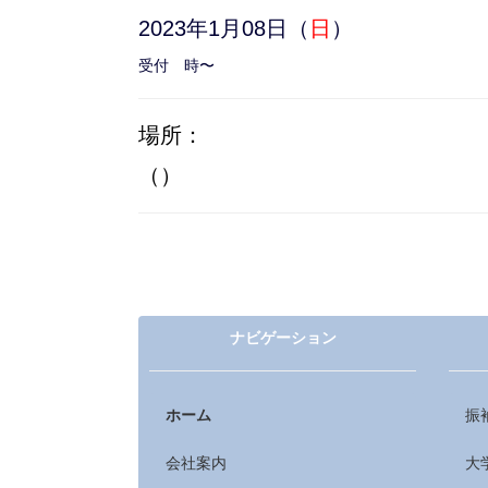
2023年1月08日（
日
）
受付 時〜
場所：
（）
ナビゲーション
ホーム
振
会社案内
大