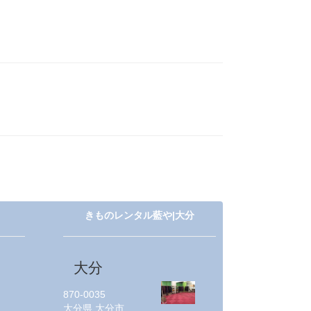
きものレンタル藍や|大分
大分
870-0035
大分県
大分市