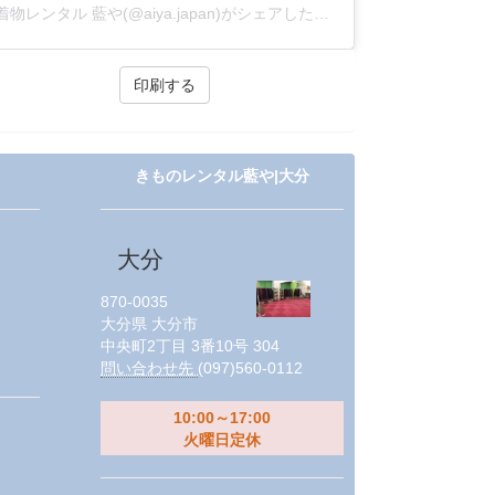
着物レンタル 藍や(@aiya.japan)がシェアした投稿
きものレンタル藍や|大分
大分
870-0035
大分県
大分市
中央町2丁目 3番10号 304
問い合わせ先
(097)560-0112
10:00～17:00
火曜日定休