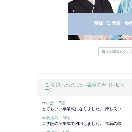
留袖・訪問着・参
留袖訪問着カタロ
ご利用いただいたお客様の声（レビュ
ー）
☆
小倉 E様
とてもいい卒業式になりました。 袴も良い...
☆
鹿児島 M様
大学院の卒業式で利用しました。 試着の際...