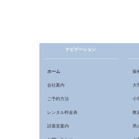
ナビゲーション
ホーム
振
会社案内
大
ご予約方法
小
レンタル料金表
教
試着室案内
男