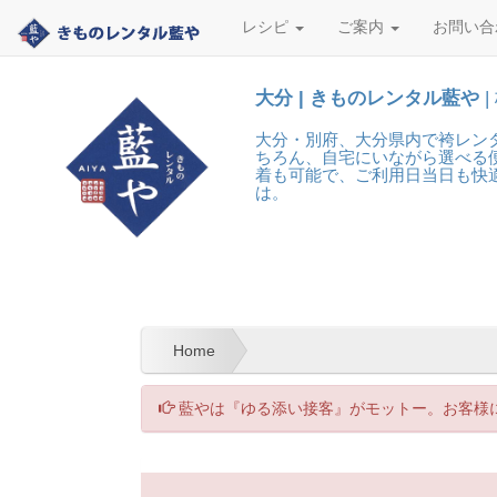
レシピ
ご案内
お問い合
大分 | きものレンタル藍や
|
大分・別府、大分県内で袴レン
ちろん、自宅にいながら選べる便
着も可能で、ご利用日当日も快
は。
Home
藍やは『ゆる添い接客』がモットー。お客様