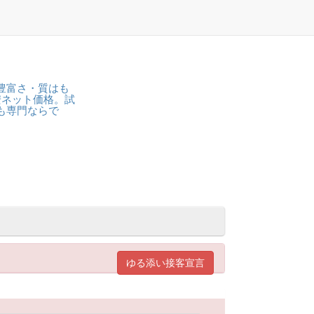
豊富さ・質はも
安ネット価格。試
も専門ならで
ゆる添い接客宣言