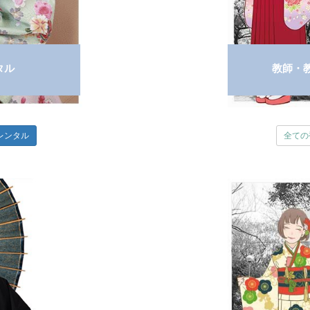
タル
教師・
レンタル
全ての