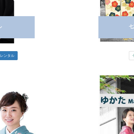
ル
七
トレンタル