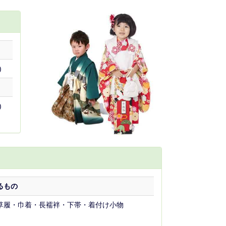
)
)
るもの
草履・巾着・長襦袢・下帯・着付け小物