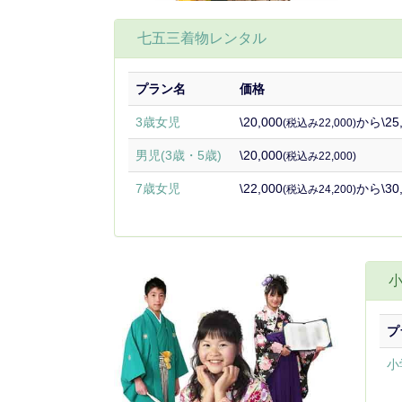
七五三着物レンタル
プラン名
価格
3歳女児
\20,000
から\25,
(税込み22,000)
男児(3歳・5歳)
\20,000
(税込み22,000)
7歳女児
\22,000
から\30,
(税込み24,200)
プ
小