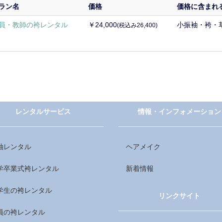
ラン名
価格
価格に含まれ
員・教師の袴レンタル
￥24,000
小振袖・袴・
(税込み26,400)
レンタルサービス
情報・インフォメーション
袖レンタル
ヘアメイク
学卒業式袴レンタル
新着情報
学生の袴レンタル
リンクサイト
員の袴レンタル