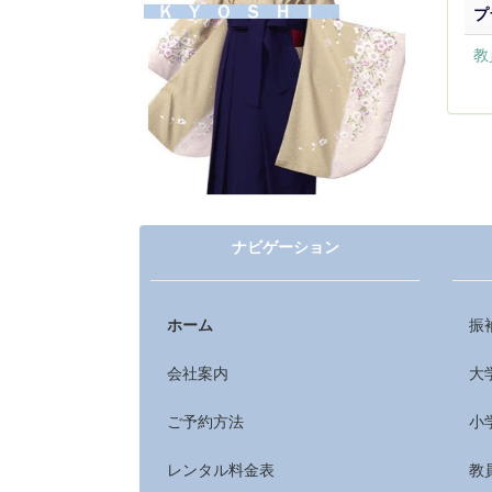
プ
教
ナビゲーション
ホーム
振
会社案内
大
ご予約方法
小
レンタル料金表
教