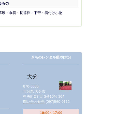
るもの
草履・巾着・長襦袢・下帯・着付け小物
きものレンタル藍や|大分
大分
870-0035
大分県
大分市
中央町2丁目 3番10号 304
問い合わせ先
(097)560-0112
10:00～17:00