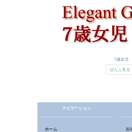
7歳女児
ぜんぶ見る
ナビゲーション
ホーム
振