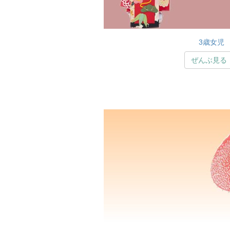
3歳女児
ぜんぶ見る