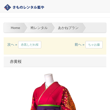
大分 | きものレンタル藍や | 袴レンタル
Home
袴レンタル
あかねプラン
次へ »
前へ »
赤黒しだれ桜
ちゃお藤
赤黄桜