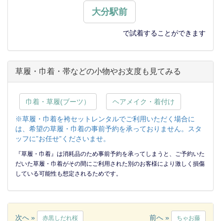
大分駅前
で試着することができます
草履・巾着・帯などの小物やお支度も見てみる
巾着・草履(ブーツ）
ヘアメイク・着付け
※草履・巾着を袴セットレンタルでご利用いただく場合に
は、希望の草履・巾着の事前予約を承っておりません。スタ
ッフに”お任せ”くださいませ。
『草履・巾着』は消耗品のため事前予約を承ってしまうと、ご予約いた
だいた草履・巾着がその間にご利用された別のお客様により激しく損傷
している可能性も想定されるためです。
次へ »
前へ »
赤黒しだれ桜
ちゃお藤