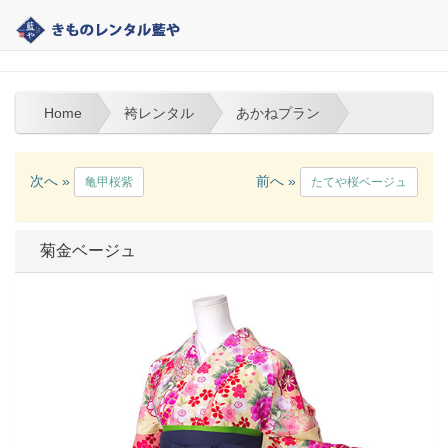
大分 | きものレンタル藍や | 袴レンタル
Home
袴レンタル
あかねプラン
次へ »
前へ »
亀甲桜紫
たてや桜ベージュ
菊金ベージュ