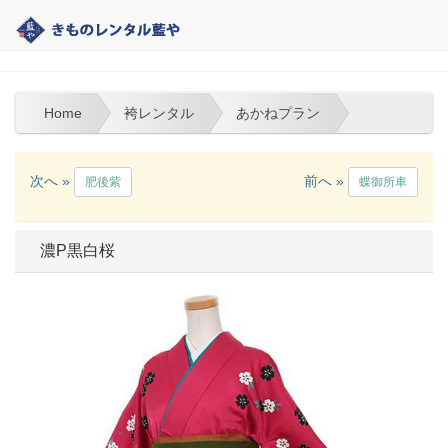
大分 | きものレンタル藍や | 袴レンタル
Home
袴レンタル
あかねプラン
次へ »
前へ »
肥後紫
蝶御所車
濃P黒白桜