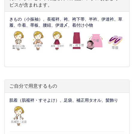
ビスが含まれます。
きもの（小振袖）、長襦袢、袴、袴下帯、半衿、伊達衿、草
履、巾着、帯板、腰紐、伊達〆、着付け小物
ご自分で用意するもの
肌着（肌襦袢・すそよけ）、足袋、補正用タオル、髪飾り