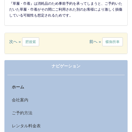
『草履・巾着』は消耗品のため事前予約を承ってしまうと、ご予約いた
だいた草履・巾着がその間にご利用された別のお客様により激しく損傷
している可能性も想定されるためです。
次へ »
前へ »
肥後紫
蝶御所車
ナビゲーション
ホーム
会社案内
ご予約方法
レンタル料金表