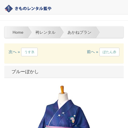
大分 | きものレンタル藍や | 袴レンタル
Home
袴レンタル
あかねプラン
次へ »
前へ »
うす氷
ぼたん赤
ブルーぼかし