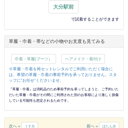
大分駅前
で試着することができます
草履・巾着・帯などの小物やお支度も見てみる
巾着・草履(ブーツ）
ヘアメイク・着付け
※草履・巾着を袴セットレンタルでご利用いただく場合に
は、希望の草履・巾着の事前予約を承っておりません。スタ
ッフに”お任せ”くださいませ。
『草履・巾着』は消耗品のため事前予約を承ってしまうと、ご予約いた
だいた草履・巾着がその間にご利用された別のお客様により激しく損傷
している可能性も想定されるためです。
次へ »
前へ »
うす氷
ぼたん赤