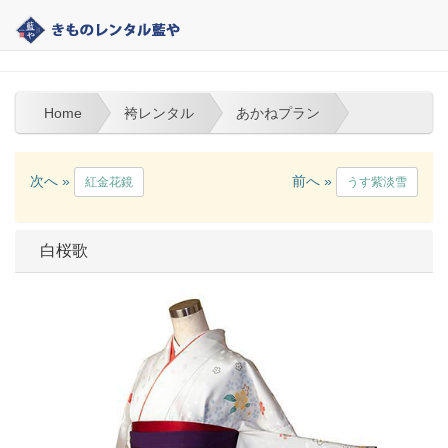
大分 | きものレンタル藍や | 袴レンタル
Home
袴レンタル
あかねプラン
次へ »
前へ »
紅金花鏡
うす紫淡雪
白桜歌