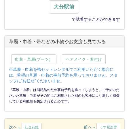
大分駅前
で試着することができます
草履・巾着・帯などの小物やお支度も見てみる
巾着・草履(ブーツ）
ヘアメイク・着付け
※草履・巾着を袴セットレンタルでご利用いただく場合に
は、希望の草履・巾着の事前予約を承っておりません。スタ
ッフに”お任せ”くださいませ。
『草履・巾着』は消耗品のため事前予約を承ってしまうと、ご予約いた
だいた草履・巾着がその間にご利用された別のお客様により激しく損傷
している可能性も想定されるためです。
次へ »
前へ »
紅金花鏡
うす紫淡雪