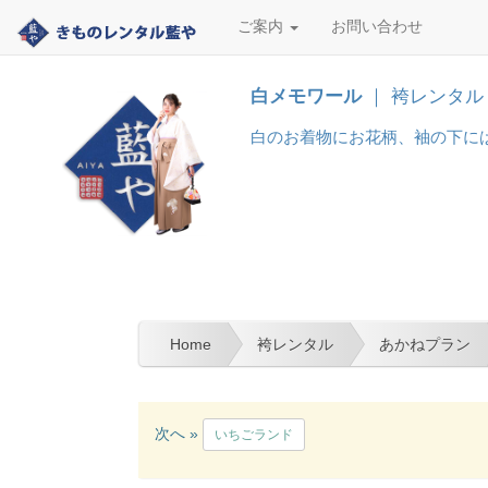
ご案内
お問い合わせ
白メモワール
｜ 袴レンタル
白のお着物にお花柄、袖の下には
Home
袴レンタル
あかねプラン
次へ »
いちごランド