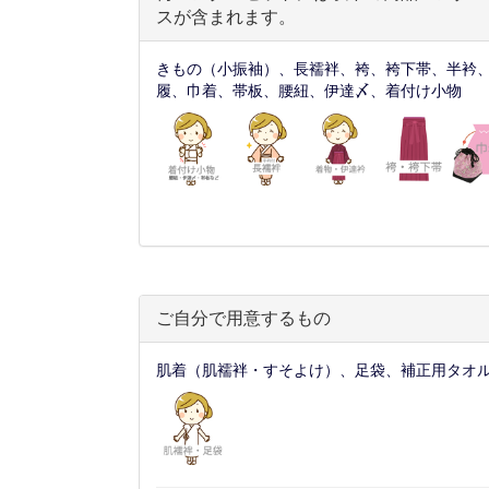
スが含まれます。
きもの（小振袖）、長襦袢、袴、袴下帯、半衿
履、巾着、帯板、腰紐、伊達〆、着付け小物
ご自分で用意するもの
肌着（肌襦袢・すそよけ）、足袋、補正用タオ