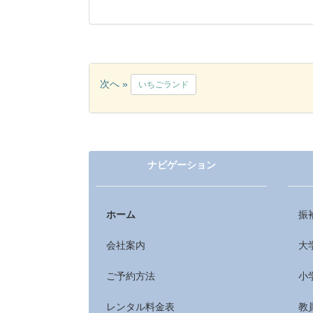
次へ »
いちごランド
ナビゲーション
ホーム
振
会社案内
大
ご予約方法
小
レンタル料金表
教