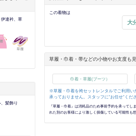
この着物は
、伊達衿、草
大
草履・巾着・帯などの小物やお支度も
巾着・草履(ブーツ）
※草履・巾着を袴セットレンタルでご利用い
承っておりません。スタッフに”お任せ”くだ
ル、髪飾り
『草履・巾着』は消耗品のため事前予約を承ってし
れた別のお客様により激しく損傷している可能性も