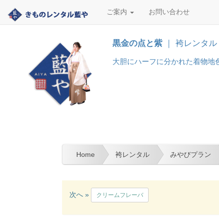
ご案内
お問い合わせ
黒金の点と紫
｜ 袴レンタル
大胆にハーフに分かれた着物地色
Home
袴レンタル
みやびプラン
次へ »
クリームフレーバ