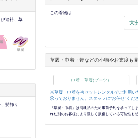
この着物は
、伊達衿、草
大
草履・巾着・帯などの小物やお支度も
巾着・草履(ブーツ）
※草履・巾着を袴セットレンタルでご利用い
承っておりません。スタッフに”お任せ”くだ
ル、髪飾り
『草履・巾着』は消耗品のため事前予約を承ってし
れた別のお客様により激しく損傷している可能性も