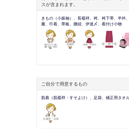
スが含まれます。
きもの（小振袖）、長襦袢、袴、袴下帯、半衿
履、巾着、帯板、腰紐、伊達〆、着付け小物
ご自分で用意するもの
肌着（肌襦袢・すそよけ）、足袋、補正用タオ