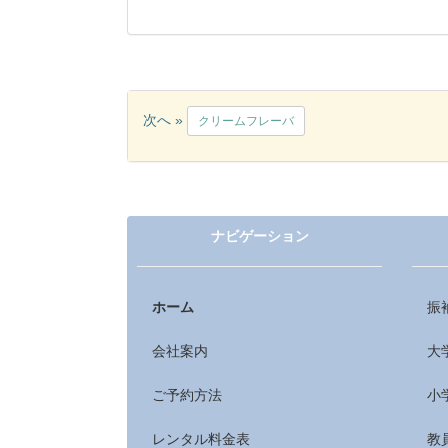
次へ »
クリームフレーバ
ナビゲーション
ホーム
振
会社案内
大
ご予約方法
小
レンタル料金表
教