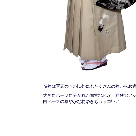
※袴は写真のもの以外にもたくさんの袴からお
大胆にハーフに分かれた着物地色が、絶妙のア
白ベースの華やかな柄ゆきもカッコいい