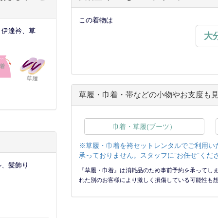
この着物は
、伊達衿、草
大
草履・巾着・帯などの小物やお支度も
巾着・草履(ブーツ）
※草履・巾着を袴セットレンタルでご利用い
承っておりません。スタッフに”お任せ”くだ
ル、髪飾り
『草履・巾着』は消耗品のため事前予約を承ってし
れた別のお客様により激しく損傷している可能性も