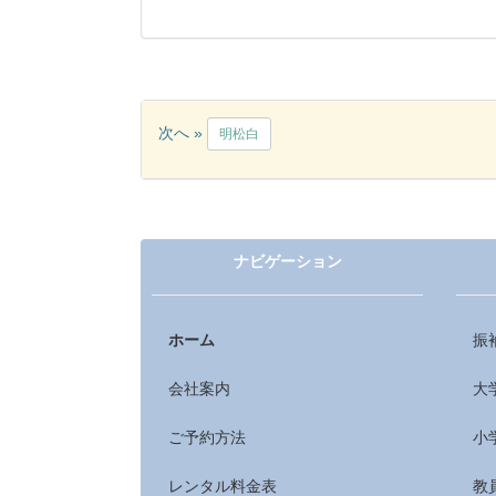
次へ »
明松白
ナビゲーション
ホーム
振
会社案内
大
ご予約方法
小
レンタル料金表
教