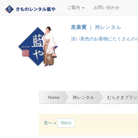
ご案内
お問い合わせ
友泉黄
｜ 袴レンタル
淡い黄色のお着物にたくさんの小
Home
袴レンタル
むらさきプラン
次へ »
明松白