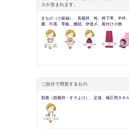
スが含まれます。
きもの（小振袖）、長襦袢、袴、袴下帯、半衿
履、巾着、帯板、腰紐、伊達〆、着付け小物
ご自分で用意するもの
肌着（肌襦袢・すそよけ）、足袋、補正用タオ