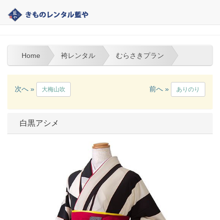
大分 | きものレンタル藍や | 袴レンタル
Home
袴レンタル
むらさきプラン
次へ »
前へ »
大梅山吹
ありのり
白黒アシメ