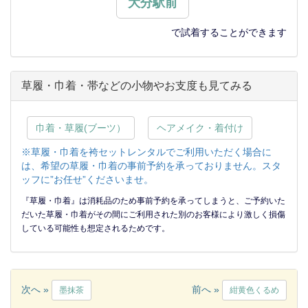
大分駅前
で試着することができます
草履・巾着・帯などの小物やお支度も見てみる
巾着・草履(ブーツ）
ヘアメイク・着付け
※草履・巾着を袴セットレンタルでご利用いただく場合に
は、希望の草履・巾着の事前予約を承っておりません。スタ
ッフに”お任せ”くださいませ。
『草履・巾着』は消耗品のため事前予約を承ってしまうと、ご予約いた
だいた草履・巾着がその間にご利用された別のお客様により激しく損傷
している可能性も想定されるためです。
次へ »
前へ »
墨抹茶
紺黄色くるめ