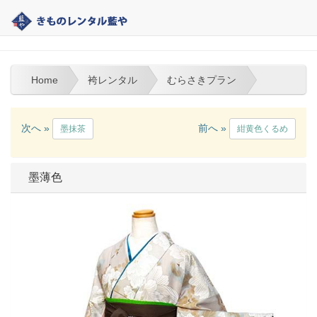
大分 | きものレンタル藍や | 袴レンタル
Home
袴レンタル
むらさきプラン
次へ »
前へ »
墨抹茶
紺黄色くるめ
墨薄色