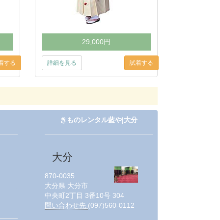
29,000円
詳細を見る
きものレンタル藍や|大分
大分
870-0035
大分県
大分市
中央町2丁目 3番10号 304
問い合わせ先
(097)560-0112