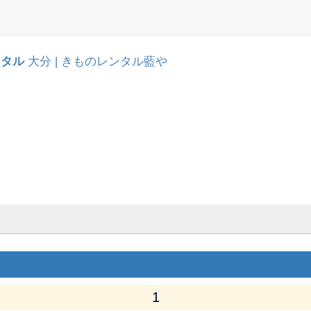
ンタル
大分 | きものレンタル藍や
1