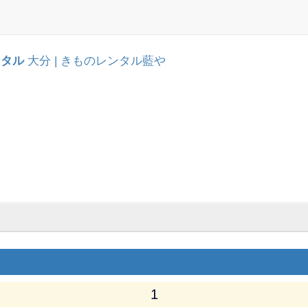
ンタル
大分 | きものレンタル藍や
1