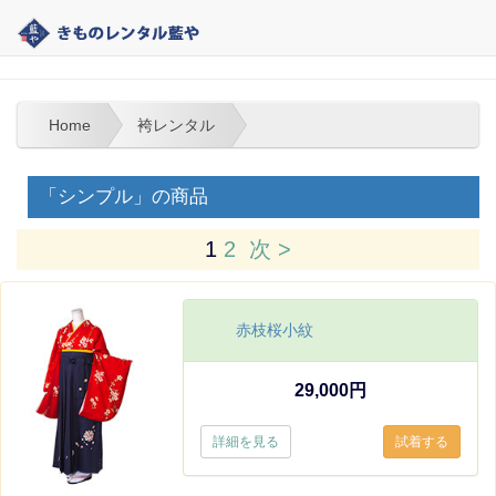
大分 | きものレンタル藍や | 袴レンタル
Home
袴レンタル
「シンプル」の商品
1
2
次 >
赤枝桜小紋
29,000円
詳細を見る