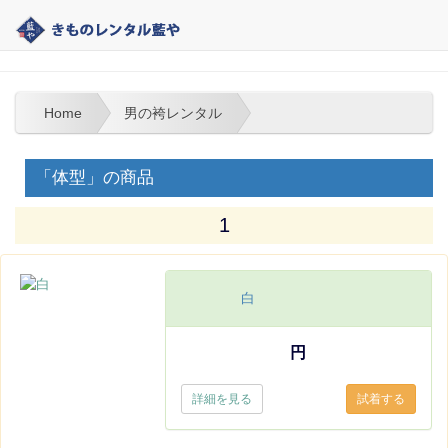
大分 | きものレンタル藍や | 男の袴レンタル
Home
男の袴レンタル
「体型」の商品
1
白
円
詳細を見る