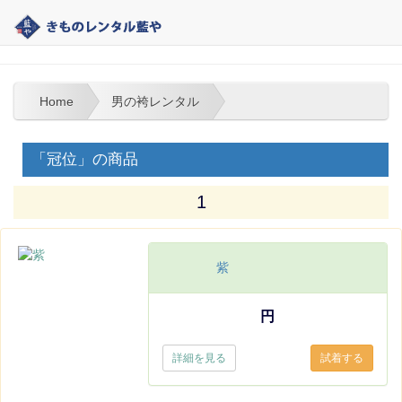
大分 | きものレンタル藍や | 男の袴レンタル
Home
男の袴レンタル
「冠位」の商品
1
紫
円
詳細を見る