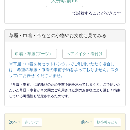
大分駅前FR
で試着することができます
草履・巾着・帯などの小物やお支度も見てみる
巾着・草履(ブーツ）
ヘアメイク・着付け
※草履・巾着を袴セットレンタルでご利用いただく場合に
は、希望の草履・巾着の事前予約を承っておりません。スタ
ッフに”お任せ”くださいませ。
『草履・巾着』は消耗品のため事前予約を承ってしまうと、ご予約いた
だいた草履・巾着がその間にご利用された別のお客様により激しく損傷
している可能性も想定されるためです。
次へ »
前へ »
赤アンナ
桜小町みどり