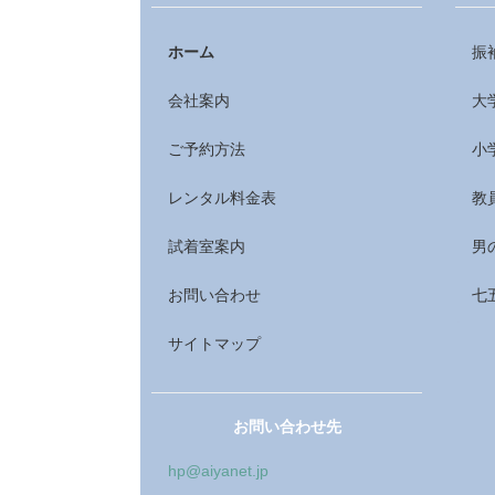
ホーム
振
会社案内
大
ご予約方法
小
レンタル料金表
教
試着室案内
男
お問い合わせ
七
サイトマップ
お問い合わせ先
hp@aiyanet.jp