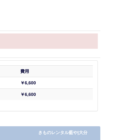
費用
￥6,600
￥6,600
きものレンタル藍や|大分