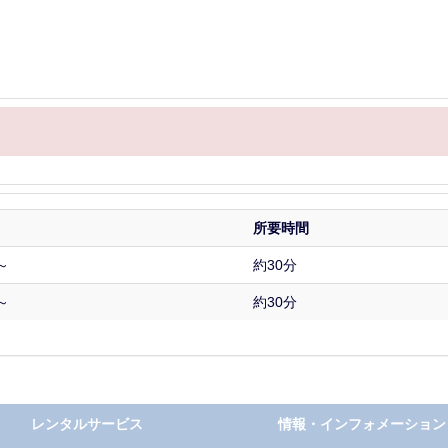
所要時間
M～
約30分
M～
約30分
レンタルサービス
情報・インフォメーション