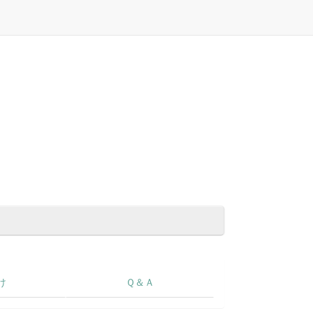
け
Ｑ＆Ａ