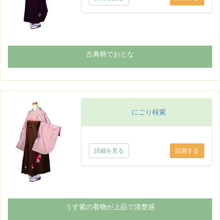
古典柄でおとな
にごり桜紫
詳細を見る
うす紫の着物が上品で清楚感